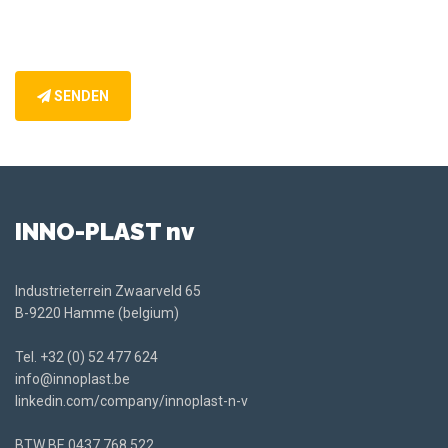
SENDEN
INNO-PLAST nv
Industrieterrein Zwaarveld 65
B-9220 Hamme (belgium)
Tel.
+32 (0) 52 477 624
info@innoplast.be
linkedin.com/company/innoplast-n-v
BTW BE
0437.768.522