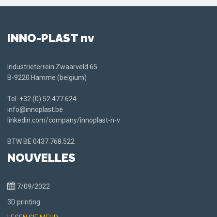
INNO-PLAST nv
Industrieterrein Zwaarveld 65
B-9220 Hamme (belgium)
Tel.
+32 (0) 52 477 624
info@innoplast.be
linkedin.com/company/innoplast-n-v
BTW BE
0437.768.522
NOUVELLES
7/09/2022
3D printing