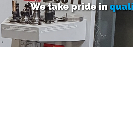
We take pride in
qual