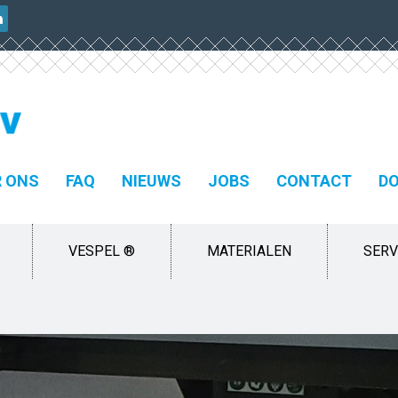
 ONS
FAQ
NIEUWS
JOBS
CONTACT
D
VESPEL ®
MATERIALEN
SERV