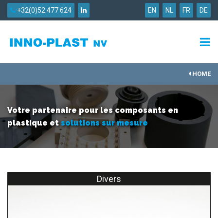
+32(0)52 477 624
EN
NL
FR
DE
HOME
Votre partenaire pour les composants en
plastique et
solutions sur mesure
Divers