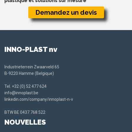
plastique et solutions sur mesure
Demandez un devis
INNO-PLAST nv
Industrieterrein Zwaarveld 65
B-9220 Hamme (Belgique)
Tel.
+32 (0) 52 477 624
info@innoplast.be
linkedin.com/company/innoplast-n-v
BTW BE
0437.768.522
NOUVELLES