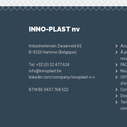
INNO-PLAST nv
Industrieterrein Zwaarveld 65
Acc
B-9220 Hamme (Belgique)
À p
nou
Tel.
+32 (0) 52 477 624
FA
info@innoplast.be
Nou
linkedin.com/company/innoplast-n-v
Off
d'e
BTW BE
0437.768.522
Con
Dow
Ter
con