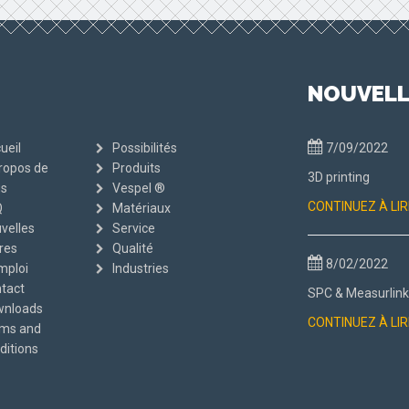
NOUVELL
ueil
Possibilités
7/09/2022
ropos de
Produits
3D printing
s
Vespel ®
CONTINUEZ À LIR
Q
Matériaux
velles
Service
res
Qualité
8/02/2022
mploi
Industries
tact
SPC & Measurlink
nloads
CONTINUEZ À LIR
ms and
ditions