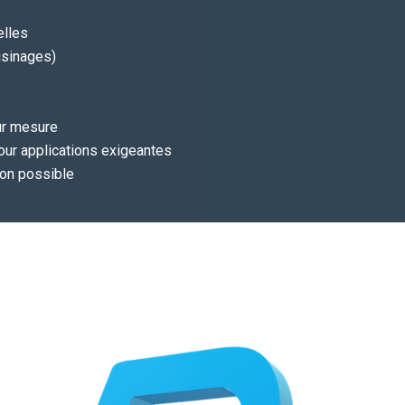
elles
usinages)
ur mesure
our applications exigeantes
sion possible