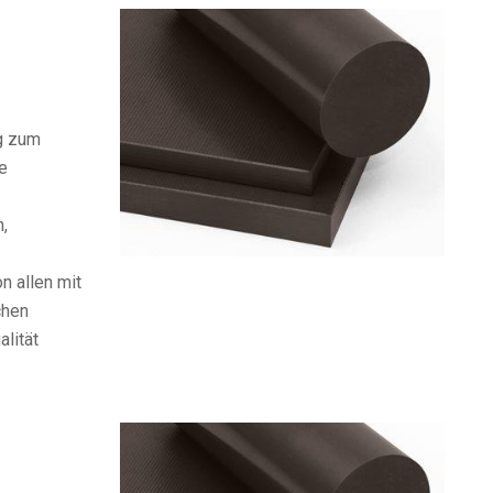
g zum
te
,
n allen mit
chen
alität