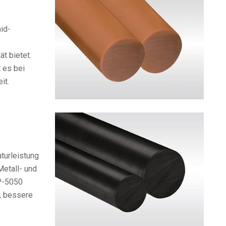
id-
t bietet.
 es bei
it.
turleistung
Metall- und
P-5050
e, bessere