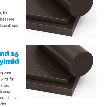
; für
, bessere
izient) und
und 15
lyimid
ng zum
wird; für
reites
h eine
uren bis zu
oder