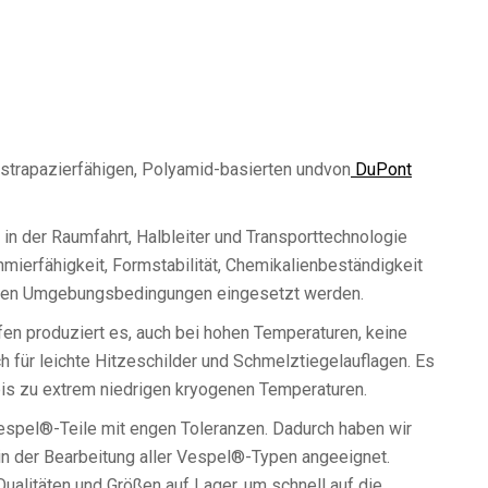
strapazierfähigen, Polyamid-basierten undvon
DuPont
n der Raumfahrt, Halbleiter und Transporttechnologie
mierfähigkeit, Formstabilität, Chemikalienbeständigkeit
remen Umgebungsbedingungen eingesetzt werden.
n produziert es, auch bei hohen Temperaturen, keine
h für leichte Hitzeschilder und Schmelztiegelauflagen. Es
is zu extrem niedrigen kryogenen Temperaturen.
 Vespel®-Teile mit engen Toleranzen. Dadurch haben wir
 der Bearbeitung aller Vespel®-Typen angeeignet.
ualitäten und Größen auf Lager, um schnell auf die