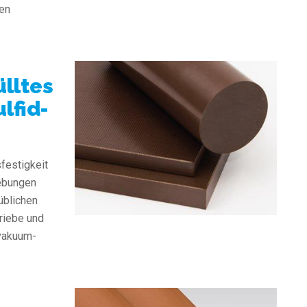
ten
ülltes
lfid-
festigkeit
gebungen
üblichen
riebe und
hvakuum-