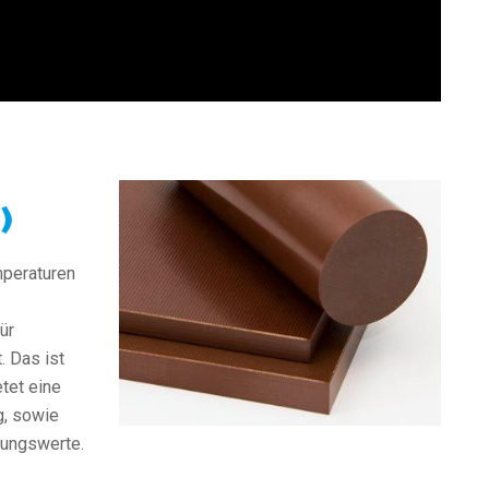
)
mperaturen
ür
. Das ist
etet eine
g, sowie
rungswerte.