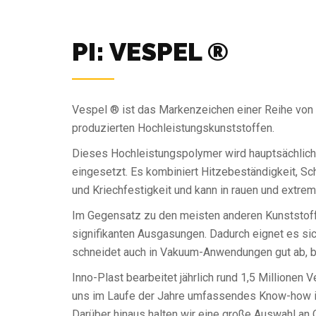
PI: VESPEL ®
Vespel ® ist das Markenzeichen einer Reihe von 
produzierten Hochleistungskunststoffen.
Dieses Hochleistungspolymer wird hauptsächlich i
eingesetzt. Es kombiniert Hitzebeständigkeit, Sch
und Kriechfestigkeit und kann in rauen und ext
Im Gegensatz zu den meisten anderen Kunststoffe
signifikanten Ausgasungen. Dadurch eignet es sic
schneidet auch in Vakuum-Anwendungen gut ab, b
Inno-Plast bearbeitet jährlich rund 1,5 Millionen
uns im Laufe der Jahre umfassendes Know-how in
Darüber hinaus halten wir eine große Auswahl an Q